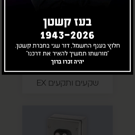
שקעים ותקעים EX