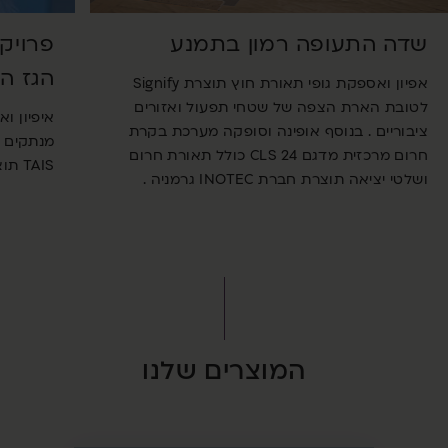
שדה התעופה רמון בתמנע
פרויק
הגז הט
אפיון ואספקת גופי תאורת חוץ תוצרת Signify
לטובת הארת הצפה של שטחי תפעול ואזורים
איפיון ו
ציבוריים . בנוסף אופינה וסופקה מערכת בקרת
חרום מרכזית מדגם CLS 24 כולל תאורת חרום
TAIS תוצרת חברת Palazzoli איטליה.
ושלטי יציאה תוצרת חברת INOTEC גרמניה .
המוצרים שלנו