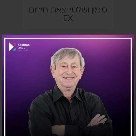
סימון ושלטי יצאת חירום
EX
קופסאות הסתעפות EX