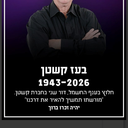
g
SIMON K45
SIMON K45
HM_SIMO
Aluminium
Aluminium
_Kablomax
trunking