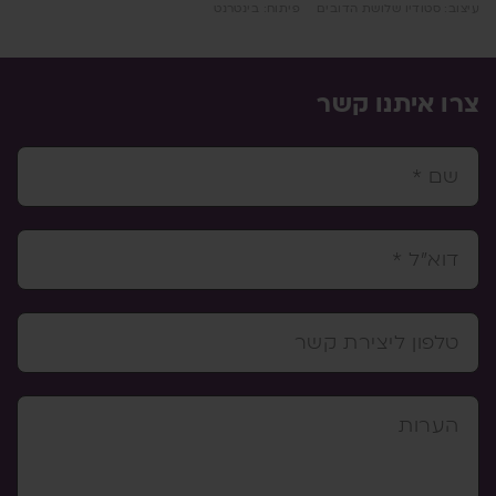
צוב: סטודיו שלושת הדובים
פיתוח: בינטרנט
רו איתנו קשר
שם *
דוא"ל *
טלפון ליצירת קשר
הערות