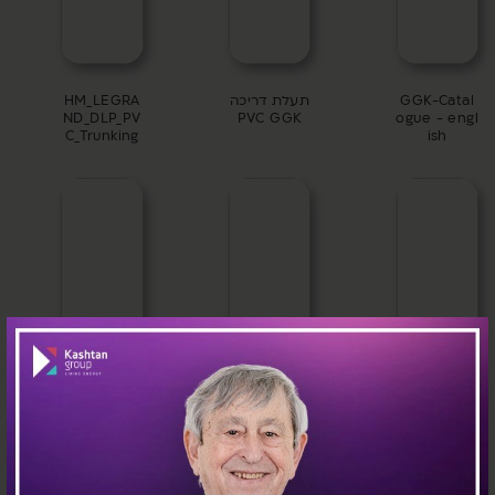
GGK-Cata
תעלת דריכה
HM_LEGRA
ND_DLP_PV
PVC GGK
ogue - en
C_Trunking
ish
HM_SIMON
HM_SIMON
HM_LEGR
_K45_PVC
_Floor_trun
ND_Floor_
king
VC_Trunki